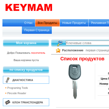
О Нас
Все Продукты
Новые Продукты
Рекламная П
Первая Страница
Моя корзина
Расположение
первая страниц
Добро Пожаловать
посетитель
Список продуктов
Ваша корзина пуста
по списку продуктов
Цена 
ДИАГНОСТИКА
Номер 
Programing Tools
Pincode Reader
КЛОН ТРАНСПОНДЕРА