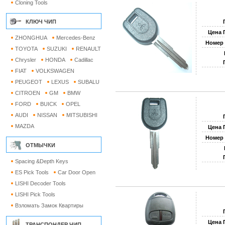
Cloning Tools
КЛЮЧ ЧИП
Цена 
ZHONGHUA
Mercedes-Benz
Номер 
TOYOTA
SUZUKI
RENAULT
Chrysler
HONDA
Cadillac
FIAT
VOLKSWAGEN
PEUGEOT
LEXUS
SUBALU
CITROEN
GM
BMW
FORD
BUICK
OPEL
AUDI
NISSAN
MITSUBISHI
MAZDA
Цена 
Номер 
ОТМЫЧКИ
Spacing &Depth Keys
ES Pick Tools
Car Door Open
LISHI Decoder Tools
LISHI Pick Tools
Взломать Замок Квартиры
Цена 
ТРАНСПОНДЕР ЧИП