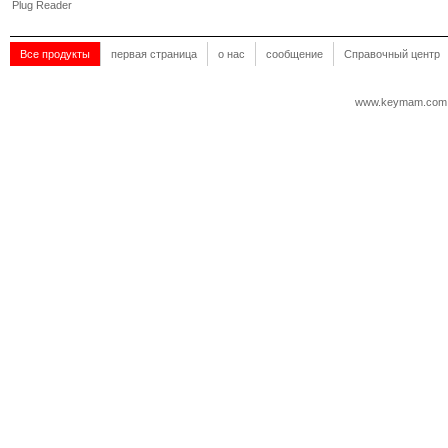
Plug Reader
Все продукты
первая страница
о нас
сообщение
Справочный центр
www.keymam.com