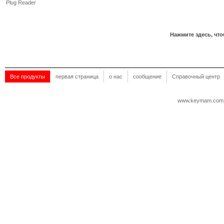
Plug Reader
Нажмите здесь, что
Все продукты
первая страница
о нас
сообщение
Справочный центр
www.keymam.com