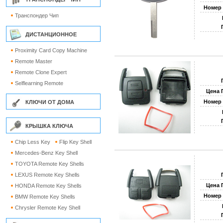
Номер 
Транспондер Чип
ДИСТАНЦИОННОЕ
Proximity Card Copy Machine
Remote Master
Remote Clone Expert
Selflearning Remote
Цена 
Номер 
КЛЮЧИ ОТ ДОМА
КРЫШКА КЛЮЧА
Chip Less Key
Flip Key Shell
Mercedes-Benz Key Shell
TOYOTA Remote Key Shells
LEXUS Remote Key Shells
Цена 
HONDA Remote Key Shells
Номер 
BMW Remote Key Shells
Chrysler Remote Key Shell