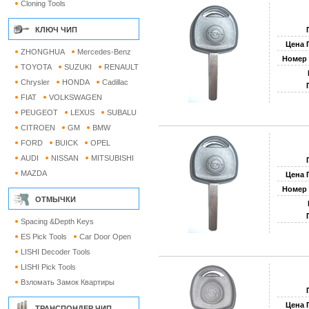
Cloning Tools
КЛЮЧ ЧИП
Цена 
ZHONGHUA
Mercedes-Benz
Номер 
TOYOTA
SUZUKI
RENAULT
Chrysler
HONDA
Cadillac
FIAT
VOLKSWAGEN
PEUGEOT
LEXUS
SUBALU
CITROEN
GM
BMW
FORD
BUICK
OPEL
AUDI
NISSAN
MITSUBISHI
MAZDA
Цена 
Номер 
ОТМЫЧКИ
Spacing &Depth Keys
ES Pick Tools
Car Door Open
LISHI Decoder Tools
LISHI Pick Tools
Взломать Замок Квартиры
Цена 
ТРАНСПОНДЕР ЧИП