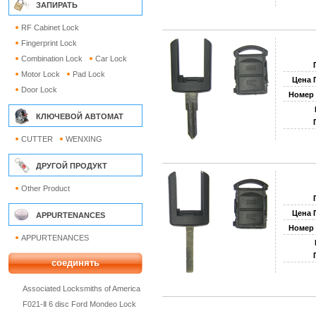
ЗАПИРАТЬ
RF Cabinet Lock
Fingerprint Lock
Combination Lock
Car Lock
Motor Lock
Pad Lock
Цена 
Door Lock
Номер 
КЛЮЧЕВОЙ АВТОМАТ
CUTTER
WENXING
ДРУГОЙ ПРОДУКТ
Other Product
Цена 
APPURTENANCES
Номер 
APPURTENANCES
соединять
Associated Locksmiths of America
F021-Ⅱ 6 disc Ford Mondeo Lock