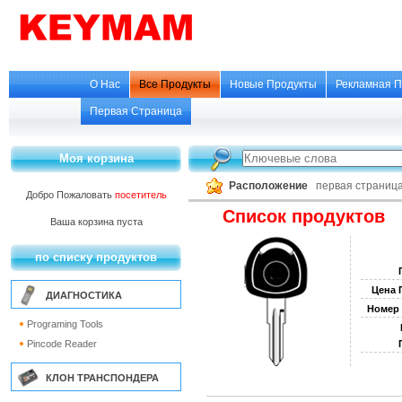
О Нас
Все Продукты
Новые Продукты
Рекламная П
Первая Страница
Моя корзина
Расположение
первая страниц
Добро Пожаловать
посетитель
Список продуктов
Ваша корзина пуста
по списку продуктов
Цена 
ДИАГНОСТИКА
Номер 
Programing Tools
Pincode Reader
КЛОН ТРАНСПОНДЕРА