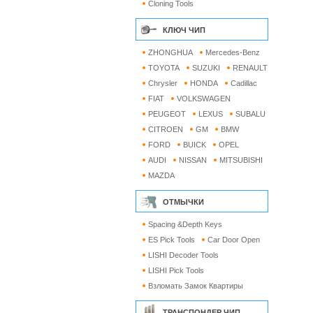
Cloning Tools
КЛЮЧ ЧИП
ZHONGHUA
Mercedes-Benz
TOYOTA
SUZUKI
RENAULT
Chrysler
HONDA
Cadillac
FIAT
VOLKSWAGEN
PEUGEOT
LEXUS
SUBALU
CITROEN
GM
BMW
FORD
BUICK
OPEL
AUDI
NISSAN
MITSUBISHI
MAZDA
ОТМЫЧКИ
Spacing &Depth Keys
ES Pick Tools
Car Door Open
LISHI Decoder Tools
LISHI Pick Tools
Взломать Замок Квартиры
ТРАНСПОНДЕР ЧИП