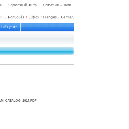
ос
|
Справочный Центр
|
Связаться С Нами
국어
/
Português
/
日本の
/
Français
/
German
ный Центр
M_CATALOG_2017.PDF