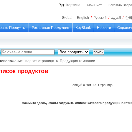
Корзина
|
Мой Счет
|
Заказать Запр
Global:
English
/
Русский
/
العربية
/
한
овые Продукты
Рекламная Продукция
KeyBlank
Новости
Справоч
асположение
первая страница
»
Продукция компании
писок продуктов
общий 0 Нет. 1/0 Страница
Нажмите здесь, чтобы загрузить список каталога продукции
KEYMA