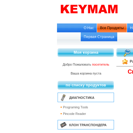
О Нас
Все Продукты
Н
Первая Страница
Моя корзина
Р
Добро Пожаловать
посетитель
С
Ваша корзина пуста
по списку продуктов
ДИАГНОСТИКА
Programing Tools
Pincode Reader
КЛОН ТРАНСПОНДЕРА