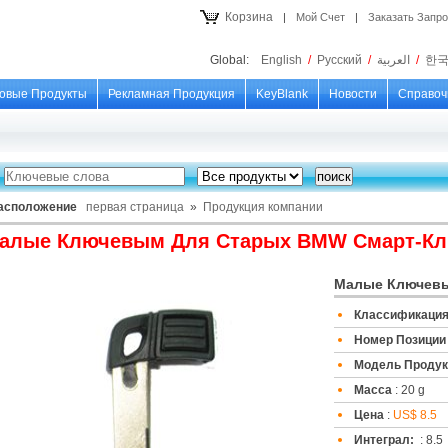
Корзина
|
Мой Счет
|
Заказать Запр
Global:
English
/
Русский
/
العربية
/
한
овые Продукты
Рекламная Продукция
KeyBlank
Новости
Справоч
асположение
первая страница
»
Продукция компании
алые Ключевым Для Старых BMW Смарт-К
Малые Ключевы
Классификация
Номер Позиции
Модель Продук
Масса
: 20 g
Цена
:
US$ 8.5
Интеграл:
: 8.5