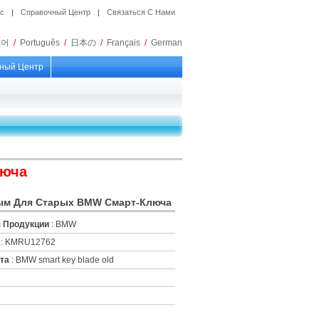
ос
|
Справочный Центр
|
Связаться С Нами
국어
/
Português
/
日本の
/
Français
/
German
ный Центр
люча
м Для Старых BMW Смарт-Ключа
 Продукции
: BMW
: KMRU12762
та
: BMW smart key blade old