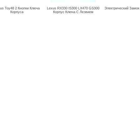
us Toy48 2 Кнопки Ключа
Lexus RX330 IS300 LX470 GS300
Электрический Замок
Корпуса
Корпус Ключа С Лезвием