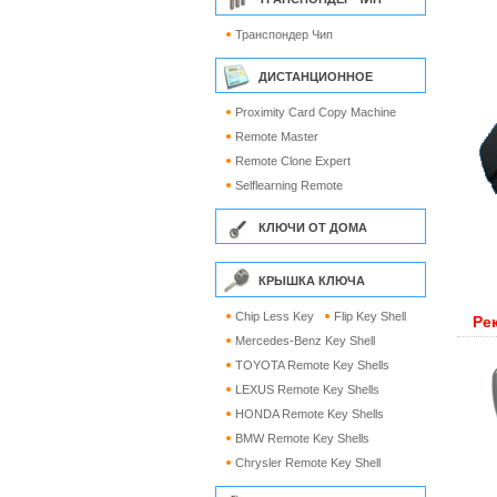
Транспондер Чип
ДИСТАНЦИОННОЕ
Proximity Card Copy Machine
Remote Master
Remote Clone Expert
Selflearning Remote
КЛЮЧИ ОТ ДОМА
КРЫШКА КЛЮЧА
Chip Less Key
Flip Key Shell
Ре
Mercedes-Benz Key Shell
TOYOTA Remote Key Shells
LEXUS Remote Key Shells
HONDA Remote Key Shells
BMW Remote Key Shells
Chrysler Remote Key Shell