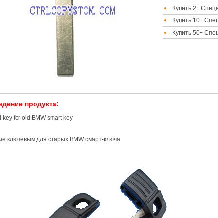
Купить 2+ Спец
Купить 10+ Спе
Купить 50+ Спе
едение продукта:
l key for old BMW smart key
ые ключевым для старых BMW смарт-ключа