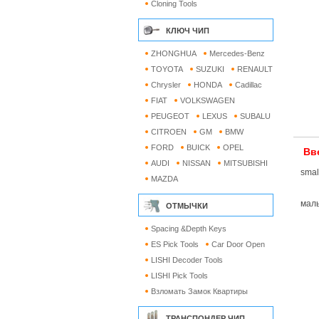
Cloning Tools
КЛЮЧ ЧИП
ZHONGHUA
Mercedes-Benz
TOYOTA
SUZUKI
RENAULT
Chrysler
HONDA
Cadillac
FIAT
VOLKSWAGEN
PEUGEOT
LEXUS
SUBALU
CITROEN
GM
BMW
FORD
BUICK
OPEL
Вв
AUDI
NISSAN
MITSUBISHI
smal
MAZDA
мал
ОТМЫЧКИ
Spacing &Depth Keys
ES Pick Tools
Car Door Open
LISHI Decoder Tools
LISHI Pick Tools
Взломать Замок Квартиры
ТРАНСПОНДЕР ЧИП