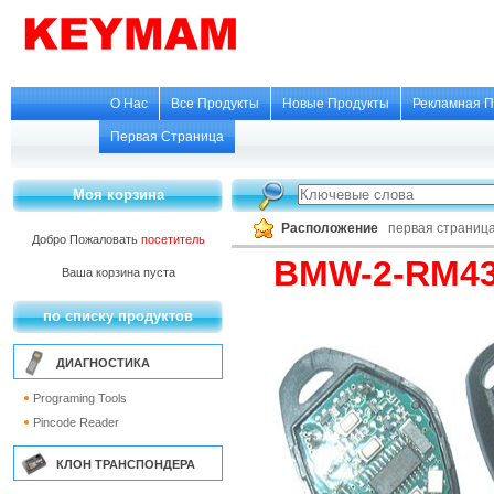
О Нас
Все Продукты
Новые Продукты
Рекламная П
Первая Страница
Моя корзина
Расположение
первая страниц
Добро Пожаловать
посетитель
BMW-2-RM4
Ваша корзина пуста
по списку продуктов
ДИАГНОСТИКА
Programing Tools
Pincode Reader
КЛОН ТРАНСПОНДЕРА