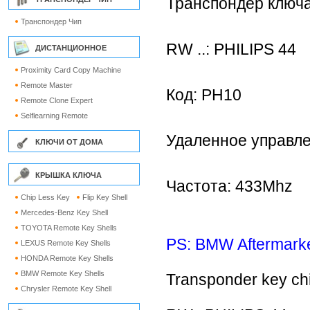
Транспондер ключа
Транспондер Чип
RW ..: PHILIPS 44
ДИСТАНЦИОННОЕ
Proximity Card Copy Machine
Remote Master
Код: PH10
Remote Clone Expert
Selflearning Remote
Удаленное управл
КЛЮЧИ ОТ ДОМА
КРЫШКА КЛЮЧА
Частота: 433Mhz
Chip Less Key
Flip Key Shell
Mercedes-Benz Key Shell
TOYOTA Remote Key Shells
PS: BMW Aftermarke
LEXUS Remote Key Shells
HONDA Remote Key Shells
BMW Remote Key Shells
Transponder key ch
Chrysler Remote Key Shell