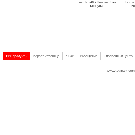
Lexus Toy48 2 Кнопки Ключа
Lexus
Корпуса
Ко
Все продукты
первая страница
о нас
сообщение
Справочный центр
www.keymam.com