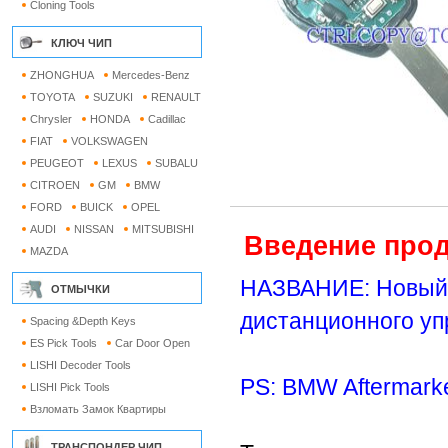
Cloning Tools
КЛЮЧ ЧИП
ZHONGHUA
Mercedes-Benz
TOYOTA
SUZUKI
RENAULT
Chrysler
HONDA
Cadillac
FIAT
VOLKSWAGEN
PEUGEOT
LEXUS
SUBALU
CITROEN
GM
BMW
FORD
BUICK
OPEL
AUDI
NISSAN
MITSUBISHI
Введение прод
MAZDA
НАЗВАНИЕ: Новый 
ОТМЫЧКИ
дистанционного уп
Spacing &Depth Keys
ES Pick Tools
Car Door Open
LISHI Decoder Tools
PS: BMW Aftermark
LISHI Pick Tools
Взломать Замок Квартиры
ТРАНСПОНДЕР ЧИП