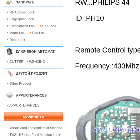
RW..:PHILIPS 44
ЗАПИРАТЬ
RF Cabinet Lock
ID :PH10
Fingerprint Lock
Combination Lock
Car Lock
Motor Lock
Pad Lock
Door Lock
Remote Control typ
КЛЮЧЕВОЙ АВТОМАТ
CUTTER
WENXING
Frequency :433Mhz
ДРУГОЙ ПРОДУКТ
Other Product
APPURTENANCES
APPURTENANCES
соединять
Associated Locksmiths of America
F021-Ⅱ 6 disc Ford Mondeo Lock