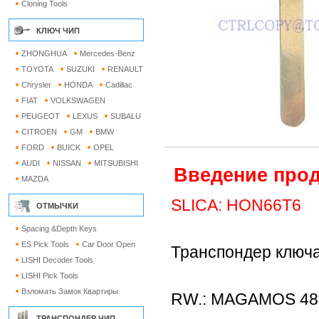
Cloning Tools
КЛЮЧ ЧИП
ZHONGHUA
Mercedes-Benz
TOYOTA
SUZUKI
RENAULT
Chrysler
HONDA
Cadillac
FIAT
VOLKSWAGEN
PEUGEOT
LEXUS
SUBALU
CITROEN
GM
BMW
FORD
BUICK
OPEL
AUDI
NISSAN
MITSUBISHI
Введение прод
MAZDA
SLICA: HON66T6
ОТМЫЧКИ
Spacing &Depth Keys
ES Pick Tools
Car Door Open
Транспондер ключа
LISHI Decoder Tools
LISHI Pick Tools
Взломать Замок Квартиры
RW.: MAGAMOS 48
ТРАНСПОНДЕР ЧИП