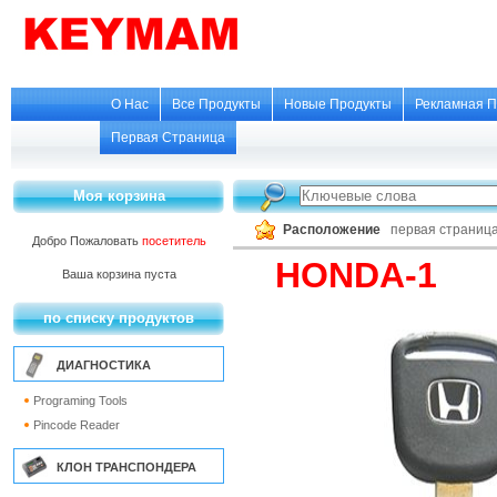
О Нас
Все Продукты
Новые Продукты
Рекламная П
Первая Страница
Моя корзина
Расположение
первая страниц
Добро Пожаловать
посетитель
HONDA-1
Ваша корзина пуста
по списку продуктов
ДИАГНОСТИКА
Programing Tools
Pincode Reader
КЛОН ТРАНСПОНДЕРА