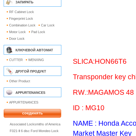
ЗАПИРАТЬ
RF Cabinet Lock
Fingerprint Lock
Combination Lock
Car Lock
Motor Lock
Pad Lock
Door Lock
КЛЮЧЕВОЙ АВТОМАТ
SLICA:HON66T6
CUTTER
WENXING
ДРУГОЙ ПРОДУКТ
Transponder key ch
Other Product
RW.:MAGAMOS 48
APPURTENANCES
APPURTENANCES
ID : MG10
соединять
NAME : Honda Accor
Associated Locksmiths of America
F021-Ⅱ 6 disc Ford Mondeo Lock
Market Master Key