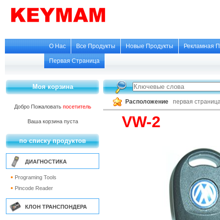
О Нас
Все Продукты
Новые Продукты
Рекламная П
Первая Страница
Моя корзина
Расположение
первая страниц
Добро Пожаловать
посетитель
VW-2
Ваша корзина пуста
по списку продуктов
ДИАГНОСТИКА
Programing Tools
Pincode Reader
КЛОН ТРАНСПОНДЕРА