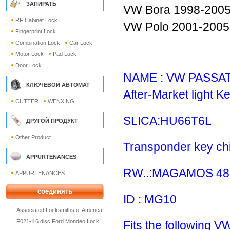
ЗАПИРАТЬ
VW Bora 1998-200
RF Cabinet Lock
VW Polo 2001-2005
Fingerprint Lock
Combination Lock
Car Lock
Motor Lock
Pad Lock
Door Lock
NAME : VW PASSAT
КЛЮЧЕВОЙ АВТОМАТ
After-Market light K
CUTTER
WENXING
SLICA:HU66T6L
ДРУГОЙ ПРОДУКТ
Other Product
Transponder key ch
APPURTENANCES
RW..:MAGAMOS 48
APPURTENANCES
соединять
ID : MG10
Associated Locksmiths of America
F021-Ⅱ 6 disc Ford Mondeo Lock
Fits the following V