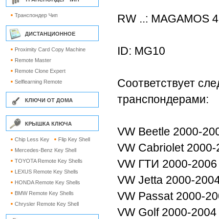
Транспондер Чип
RW ..: MAGAMOS 4
ДИСТАНЦИОННОЕ
ID: MG10
Proximity Card Copy Machine
Remote Master
Remote Clone Expert
Соответствует сл
Selflearning Remote
транспондерами:
КЛЮЧИ ОТ ДОМА
КРЫШКА КЛЮЧА
VW Beetle 2000-20
Chip Less Key
Flip Key Shell
VW Cabriolet 2000-
Mercedes-Benz Key Shell
VW ГТИ 2000-2006
TOYOTA Remote Key Shells
LEXUS Remote Key Shells
VW Jetta 2000-200
HONDA Remote Key Shells
VW Passat 2000-20
BMW Remote Key Shells
Chrysler Remote Key Shell
VW Golf 2000-2004