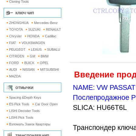
Cloning Tools
КЛЮЧ ЧИП
ZHONGHUA
Mercedes-Benz
TOYOTA
SUZUKI
RENAULT
Chrysler
HONDA
Cadillac
FIAT
VOLKSWAGEN
PEUGEOT
LEXUS
SUBALU
CITROEN
GM
BMW
FORD
BUICK
OPEL
AUDI
NISSAN
MITSUBISHI
Введение прод
MAZDA
NAME: VW PASSAT B
ОТМЫЧКИ
Послепродажное Р
Spacing &Depth Keys
ES Pick Tools
Car Door Open
SLICA: HU66T6L
LISHI Decoder Tools
LISHI Pick Tools
Взломать Замок Квартиры
Транспондер ключа
ТРАНСПОНДЕР ЧИП