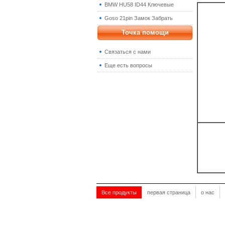
BMW HU58 ID44 Ключевые
Goso 21pin Замок Забрать
Точка помощи
Связаться с нами
Еще есть вопросы
Все продукты
первая страница
о нас