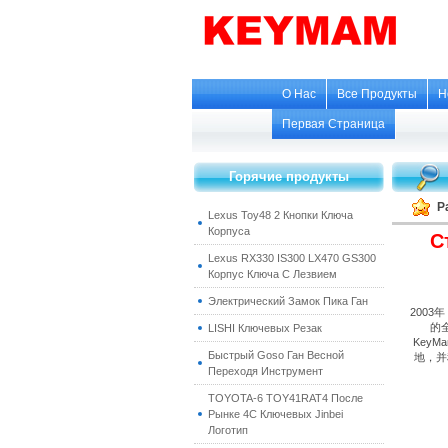
О Нас
Все Продукты
Н
Первая Страница
Горячие продукты
Р
Lexus Toy48 2 Кнопки Ключа
Корпуса
С
Lexus RX330 IS300 LX470 GS300
Корпус Ключа С Лезвием
Электрический Замок Пика Ган
2003年
的
LISHI Ключевых Резак
KeyM
Быстрый Goso Ган Весной
地，并
Переходя Инструмент
TOYOTA-6 TOY41RAT4 После
Рынке 4C Ключевых Jinbei
Логотип