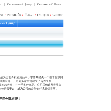
ос
|
Справочный Центр
|
Связаться С Нами
국어
/
Português
/
日本の
/
Français
/
German
ный Центр
是为全世界锁匠用品中小零售商提供一个基于互联网
全球供应链，公司同多家公司建立了合作关系。
具等10大类，共一千多种商品。公司采购遍及世界各
.com销售平台，成为公司的合作伙伴或者供货商。
同开拓全球市场！