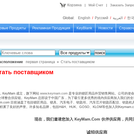
Корзина
|
Мой Счет
|
Заказать Запр
Global:
English
/
Русский
/
العربية
/
한
овые Продукты
Рекламная Продукция
KeyBlank
Новости
Справоч
асположение
первая страница
»
Стать поставщиком
тать поставщиком
，KeyMam 成立，旗下网站
www.keymam.com
是专业的锁匠用品外贸销售网站。公司的使命
全球整合供应链。KeyMam 总部设于中国广东，为了吸引更多优秀的境内供应商加入我们的
am.com 目前涵盖了包括锁匠用品、锁具、汽车电子、钥匙坯、汽车芯片钥匙匹配仪、钥匙机
积累了良好的声誉。许多知名品牌，包括H&H、HUK、GOSO、KLOM等也加入到Keymam
现在，我们邀请您加入 KeyMam.Com 伙伴供应商，共
诚招供应商