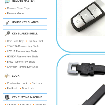
REMOTE MASTER
Remote Clone Expert
Remote Master
HOUSE KEY BLANKS
KEY BLANKS SHELL
Chip Less Key
Flip Key Shell
TOYOTA Remote Key Shells
LEXUS Remote Key Shells
HONDA Remote Key Shells
BMW Remote Key Shells
Chrysler Remote Key Shell
LOCK
Combination Lock
Car Lock
Pad Lock
Door Lock
KEY CUTTING MACHINE
GLAND
CUTTER
WENXING