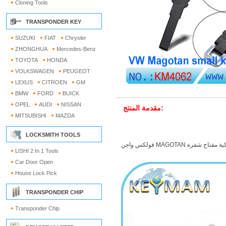
Cloning Tools
TRANSPONDER KEY
SUZUKI
FIAT
Chrysler
ZHONGHUA
Mercedes-Benz
TOYOTA
HONDA
VOLKSWAGEN
PEUGEOT
LEXUS
CITROEN
GM
BMW
FORD
BUICK
OPEL
AUDI
NISSAN
مقدمة المنتج:
MITSUBISHI
MAZDA
LOCKSMITH TOOLS
فولكس واجن MAGOTAN  مفتاح شفرة
LISHI 2 In 1 Tools
Car Door Open
House Lock Pick
TRANSPONDER CHIP
Transponder Chip