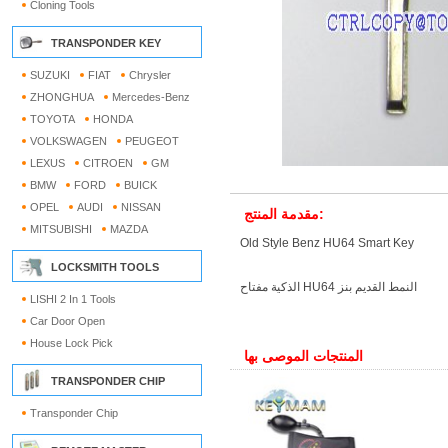
Cloning Tools
TRANSPONDER KEY
SUZUKI
FIAT
Chrysler
ZHONGHUA
Mercedes-Benz
TOYOTA
HONDA
VOLKSWAGEN
PEUGEOT
LEXUS
CITROEN
GM
BMW
FORD
BUICK
OPEL
AUDI
NISSAN
مقدمة المنتج:
MITSUBISHI
MAZDA
Old Style Benz HU64 Smart Key
LOCKSMITH TOOLS
النمط القديم بنز HU64 الذكية مفتاح
LISHI 2 In 1 Tools
Car Door Open
House Lock Pick
المنتجات الموصى بها
TRANSPONDER CHIP
Transponder Chip