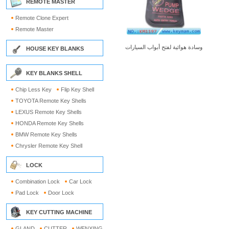
REMOTE MASTER
Remote Clone Expert
Remote Master
وسادة هوائية لفتح أبواب السيارات
HOUSE KEY BLANKS
KEY BLANKS SHELL
Chip Less Key
Flip Key Shell
TOYOTA Remote Key Shells
LEXUS Remote Key Shells
HONDA Remote Key Shells
BMW Remote Key Shells
Chrysler Remote Key Shell
LOCK
Combination Lock
Car Lock
Pad Lock
Door Lock
KEY CUTTING MACHINE
GLAND
CUTTER
WENXING