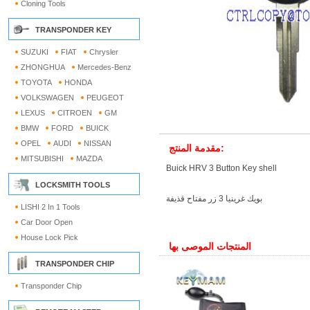
Cloning Tools
TRANSPONDER KEY
SUZUKI
FIAT
Chrysler
ZHONGHUA
Mercedes-Benz
TOYOTA
HONDA
VOLKSWAGEN
PEUGEOT
LEXUS
CITROEN
GM
BMW
FORD
BUICK
OPEL
AUDI
NISSAN
مقدمة المنتج:
MITSUBISHI
MAZDA
Buick HRV 3 Button Key shell
LOCKSMITH TOOLS
بويك غرينيا 3 زر مفتاح قذيفة
LISHI 2 In 1 Tools
Car Door Open
House Lock Pick
المنتجات الموصى بها
TRANSPONDER CHIP
Transponder Chip