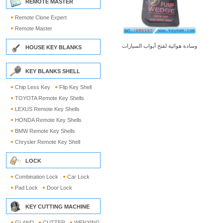
REMOTE MASTER
Remote Clone Expert
Remote Master
وسادة هوائية لفتح أبواب السيارات
HOUSE KEY BLANKS
KEY BLANKS SHELL
Chip Less Key
Flip Key Shell
TOYOTA Remote Key Shells
LEXUS Remote Key Shells
HONDA Remote Key Shells
BMW Remote Key Shells
Chrysler Remote Key Shell
LOCK
Combination Lock
Car Lock
Pad Lock
Door Lock
KEY CUTTING MACHINE
GLAND
CUTTER
WENXING