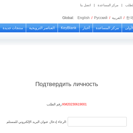
الطلب
|
مركز المساعدة
|
اتصل بنا
한
/
العربية
/
Русский
/
English
Global:
لأولى
مركز المساعدة
أخبار
KeyBlank
العناصر الترويجية
منتجات جديدة
Подтвердить личность
KM20230619001
رقم الطلب:
الرجاء إدخال عنوان البريد الإلكتروني للمستلم: